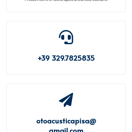

+39 329.7825835

otoacusticapisa@
gmail.com