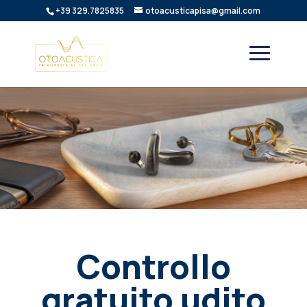
+39 329.7825835
otoacusticapisa@gmail.com
Controllo
gratuito udito