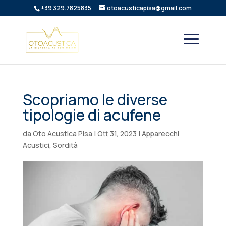
+39 329.7825835
otoacusticapisa@gmail.com
Scopriamo le diverse
tipologie di acufene
da
Oto Acustica Pisa
|
Ott 31, 2023
|
Apparecchi
Acustici
,
Sordità