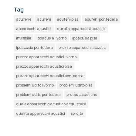
Tag
acufene
acufeni
acufeni pisa
acufeni pontedera
apparecchi acustici
durata apparecchi acustici
invisibile
ipoacusia livorno
ipoacusia pisa
ipoacusia pontedera
prezzo apparecchi acustici
prezzo apparecchi acustici livorno
prezzo apparecchi acustici pisa
prezzo apparecchi acustici pontedera
problemi udito livorno
problemi udito pisa
problemi udito pontedera
protesi acustiche
quale apparecchio acustico acquistare
qualità apparecchi acustici
sordità