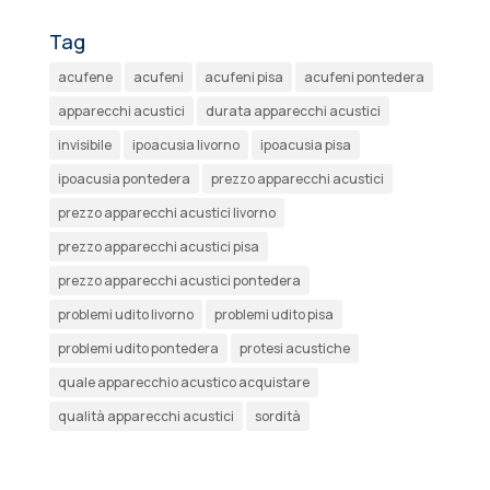
Tag
acufene
acufeni
acufeni pisa
acufeni pontedera
apparecchi acustici
durata apparecchi acustici
invisibile
ipoacusia livorno
ipoacusia pisa
ipoacusia pontedera
prezzo apparecchi acustici
prezzo apparecchi acustici livorno
prezzo apparecchi acustici pisa
prezzo apparecchi acustici pontedera
problemi udito livorno
problemi udito pisa
problemi udito pontedera
protesi acustiche
quale apparecchio acustico acquistare
qualità apparecchi acustici
sordità