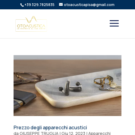
+39 329.7825835
otoacusticapisa@gmail.com
Prezzo degli apparecchi acustici
da
GIUSEPPE TRUGLIA
|
Giu 12, 2023
|
Apparecchi